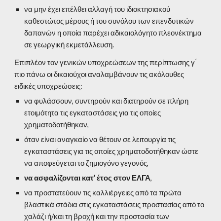
να μην έχει επέλθει αλλαγή του ιδιοκτησιακού 
καθεστώτος μέρους ή του συνόλου των επενδυτικών 
δαπανών η οποία παρέχει αδικαιολόγητο πλεονέκτημα 
σε γεωργική εκμετάλλευση. 
Επιπλέον τον γενικών υποχρεώσεων της περίπτωσης γ ́ 
πιο πάνω οι δικαιούχοι αναλαμβάνουν τις ακόλουθες 
ειδικές υποχρεώσεις: 
να φυλάσσουν, συντηρούν και διατηρούν σε πλήρη 
ετοιμότητα τις εγκαταστάσεις για τις οποίες 
χρηματοδοτήθηκαν, 
όταν είναι αναγκαίο να θέτουν σε λειτουργία τις 
εγκαταστάσεις για τις οποίες χρηματοδοτήθηκαν ώστε 
να αποφεύγεται το ζημιογόνο γεγονός, 
να ασφαλίζονται κατ’ έτος στον ΕΛΓΑ
, 
να προστατεύουν τις καλλιέργειες από τα πρώτα 
βλαστικά στάδια στις εγκαταστάσεις προστασίας από το 
χαλάζι ή/και τη βροχή και την προστασία των 