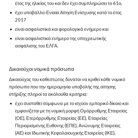
έτος της ηλικίας του και δεν έχει συμπληρώσει το 61ο, 
έχει υποβάλλει Ενιαία Αίτηση Ενίσχυσης κατά το έτος 
2017 
είναι ασφαλιστικά και φορολογικά ενήμερο και 
είναι ασφαλιστικά ενήμερο της υποχρεωτικής 
ασφάλισης του ΕΛΓΑ.
Δικαιούχοι νομικά πρόσωπα
Δικαιούχος του καθεστώτος δύναται να κριθεί κάθε νομικό 
πρόσωπο που την ημερομηνία υποβολής της αίτησης 
στήριξης πληροί τα ακόλουθα κριτήρια: 
έχει συσταθεί σύμφωνα με το ισχύον εμπορικό δίκαιο και 
εμφανίζεται με τη νομική μορφή Ομόρρυθμης Εταιρείας 
(ΟΕ), Ετερόρρυθμης Εταιρείας (ΕΕ), Εταιρείας 
Περιορισμένης Ευθύνης (ΕΠΕ), Ανώνυμης Εταιρείας 
(ΑΕ) και Ιδιωτικής Κεφαλαιουχικής Εταιρείας (ΙΚΕ),