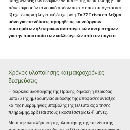
υποχρεώσεις των εδαφίων δδ’ και εε’ της περίπτωσης β’ πιο 
πάνω αφορούν το νομικό πρόσωπο στο οποίο υπάγεται και 
β) έχει διακριτή λογιστική διαχείριση. 
Τα ΣΣΓ είναι επιλέξιμα 
μόνο για επενδύσεις προμήθειας καινούργιων 
συστημάτων ηλεκτρικών αντιπαγετικών ανεμιστήρων 
για την προστασία των καλλιεργειών από τον παγετό.
Χρόνος υλοποίησης και μακροχρόνιες 
δεσμεύσεις
Η διάρκεια υλοποίησης της Πράξης, δηλαδή η περίοδος 
μεταξύ της ημερομηνίας έκδοσης της απόφασης ένταξης 
και της ημερομηνίας υποβολής της τελευταίας αίτησης 
πληρωμής, ορίζεται στους εικοσιτέσσερις (24) μήνες.
Μετά την ολοκλήρωση της υλοποίησης της επενδυτικής 
πρότασης και για περίοδο τριών (3) ετών από την απόφαση 