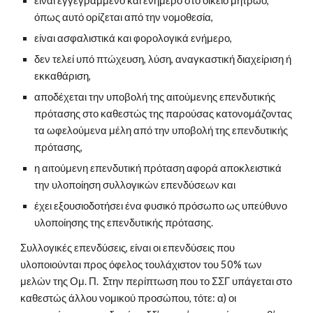
είναι εγγεγραμμένο και ενήμερο στο οικείο μητρώο, 
όπως αυτό ορίζεται από την νομοθεσία, 
είναι ασφαλιστικά και φορολογικά ενήμερο,
δεν τελεί υπό πτώχευση, λύση, αναγκαστική διαχείριση ή 
εκκαθάριση, 
αποδέχεται την υποβολή της αιτούμενης επενδυτικής 
πρότασης στο καθεστώς της παρούσας κατονομάζοντας 
τα ωφελούμενα μέλη από την υποβολή της επενδυτικής 
πρότασης, 
η αιτούμενη επενδυτική πρόταση αφορά αποκλειστικά 
την υλοποίηση συλλογικών επενδύσεων και 
έχει εξουσιοδοτήσει ένα φυσικό πρόσωπο ως υπεύθυνο 
υλοποίησης της επενδυτικής πρότασης.
Συλλογικές επενδύσεις, είναι οι επενδύσεις που 
υλοποιούνται προς όφελος τουλάχιστον του 50% των 
μελών της Ομ. Π.  Στην περίπτωση που το ΣΣΓ υπάγεται στο 
καθεστώς άλλου νομικού προσώπου, τότε: α) οι 