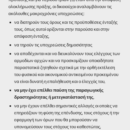
ολοκλήρωσης πράξης, οι δικαιούχοι αναλαμβάνουν τις 
ακόλουθες μακροχρόνιες υποχρεώσεις: 
να διατηρούν τους όρους και τις προϋποθέσεις ένταξής 
τους, όπως αυτοί ορίζονται στην παρούσα και στην 
απόφαση ένταξης, 
να τηρούν τις υποχρεώσεις δημοσιότητας 
να αποδέχονται και να διευκολύνουν τους ελέγχους των 
αρμοδίων αρχών και να προσκομίζουν οποιαδήποτε 
παραστατικά ζητηθούν σχετικά με την ορθή εκτέλεση 
του φυσικού και οικονομικού αντικειμένου προκειμένου 
να είναι δυνατή η επαλήθευση και ο έλεγχός του, 
να μην έχει επέλθει παύση της παραγωγικής 
δραστηριότητας ή μετεγκατάστασή της
, 
να μην έχουν επέλθει σημαντικές αλλαγές οι οποίες να 
επηρεάζουν τη φύση της επένδυσης, τους στόχους ή την 
εφαρμογή των όρων που θα μπορούσαν να 
υπονομεύσουν τους στόχους του καθεστώτος, 