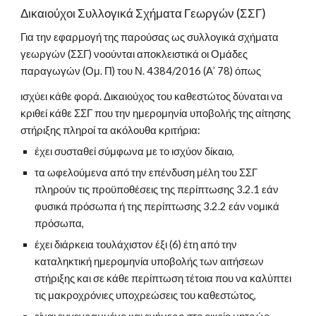
Δικαιούχοι Συλλογικά Σχήματα Γεωργών (ΣΣΓ)
Για την εφαρμογή της παρούσας ως συλλογικά σχήματα 
γεωργών (ΣΣΓ) νοούνται αποκλειστικά οι Ομάδες 
παραγωγών (Ομ. Π) του Ν. 4384/2016 (Α’ 78) όπως
ισχύει κάθε φορά. Δικαιούχος του καθεστώτος δύναται να 
κριθεί κάθε ΣΣΓ που την ημερομηνία υποβολής της αίτησης 
στήριξης πληροί τα ακόλουθα κριτήρια: 
έχει συσταθεί σύμφωνα με το ισχύον δίκαιο, 
τα ωφελούμενα από την επένδυση μέλη του ΣΣΓ 
πληρούν τις προϋποθέσεις της περίπτωσης 3.2.1 εάν 
φυσικά πρόσωπα ή της περίπτωσης 3.2.2 εάν νομικά 
πρόσωπα, 
έχει διάρκεια τουλάχιστον έξι (6) έτη από την 
καταληκτική ημερομηνία υποβολής των αιτήσεων 
στήριξης και σε κάθε περίπτωση τέτοια που να καλύπτει 
τις μακροχρόνιες υποχρεώσεις του καθεστώτος, 