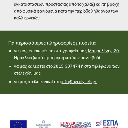
εγκαταστάσεων προστασίας από το χαλάζι και τη βροχή 
από φυσικά φαινόμενα κατά την περίοδο λήθαργου των 
καλλιεργειών.
Για περισσότερες πληροφορίες μπορείτε:
να μας επισκεφθείτε στα γραφεία μας
Μαυρολένης 20
,
Ηράκλειο (κατά προτίμηση κατόπιν ραντεβού)
να μας καλέσετε στο 2815 307474 ή στα
τηλέφωνα των
στελεχών μας
να μας στείλετε email στο
info@agrolyseis.gr