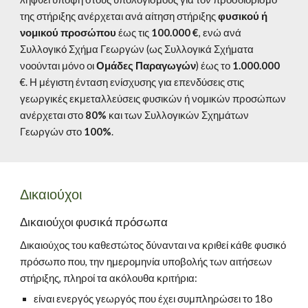
της στήριξης ανέρχεται ανά αίτηση στήριξης 
φυσικού ή 
νομικού προσώπου
 έως τις 
100.000 €
, ενώ ανά 
Συλλογικό Σχήμα Γεωργών (ως Συλλογικά Σχήματα 
νοούνται μόνο οι 
Ομάδες Παραγωγών
) έως το 
1.000.000 
€. Η μέγιστη ένταση ενίσχυσης για επενδύσεις στις 
γεωργικές εκμεταλλεύσεις φυσικών ή νομικών προσώπων 
ανέρχεται στο 
80%
 και των Συλλογικών Σχημάτων 
Γεωργών στο 
100%
.
Δικαιούχοι
Δικαιούχοι φυσικά πρόσωπα
Δικαιούχος του καθεστώτος δύνανται να κριθεί κάθε φυσικό 
πρόσωπο που, την ημερομηνία υποβολής των αιτήσεων 
στήριξης, πληροί τα ακόλουθα κριτήρια: 
είναι ενεργός γεωργός που έχει συμπληρώσει το 18ο 