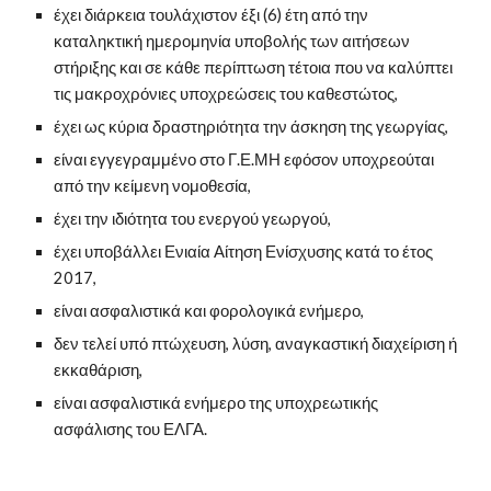
έχει διάρκεια τουλάχιστον έξι (6) έτη από την 
καταληκτική ημερομηνία υποβολής των αιτήσεων 
στήριξης και σε κάθε περίπτωση τέτοια που να καλύπτει 
τις μακροχρόνιες υποχρεώσεις του καθεστώτος, 
έχει ως κύρια δραστηριότητα την άσκηση της γεωργίας, 
είναι εγγεγραμμένο στο Γ.Ε.ΜΗ εφόσον υποχρεούται 
από την κείμενη νομοθεσία, 
έχει την ιδιότητα του ενεργού γεωργού, 
έχει υποβάλλει Ενιαία Αίτηση Ενίσχυσης κατά το έτος 
2017, 
είναι ασφαλιστικά και φορολογικά ενήμερο, 
δεν τελεί υπό πτώχευση, λύση, αναγκαστική διαχείριση ή 
εκκαθάριση, 
είναι ασφαλιστικά ενήμερο της υποχρεωτικής 
ασφάλισης του ΕΛΓΑ.