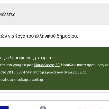
Μελέτες
ών για έργα του ελληνικού δημοσίου.
ρες πληροφορίες μπορείτε:
είτε στα γραφεία μας
Μαυρολένης 20
, Ηράκλειο (κατά προτίμηση κα
ε στο 2815 307474 ή στα
τηλέφωνα των στελεχών μας
email στο
info@agrolyseis.gr