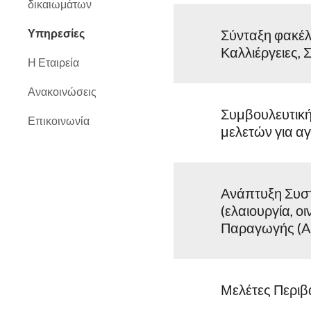
δικαιωμάτων
Υπηρεσίες
Σύνταξη φακέλ
Καλλιέργειες, Σ
Η Εταιρεία
Ανακοινώσεις
Συμβουλευτική
Επικοινωνία
μελετών για αγ
Ανάπτυξη Συστ
(ελαιουργία, ο
Παραγωγής (A
Μελέτες Περι