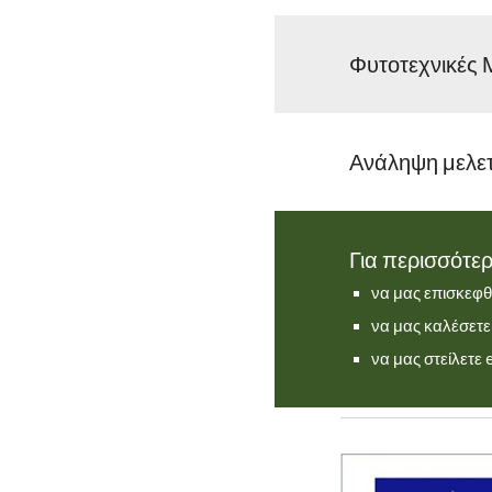
Φυτοτεχνικές 
Ανάληψη μελετ
Για περισσότε
να μας επισκεφθ
να μας καλέσετ
να μας στείλετε 