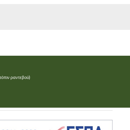
τόπιν ραντεβού)